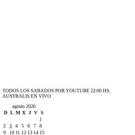
TODOS LOS SABADOS POR YOUTUBE 22:00 HS.
AUSTRALIS EN VIVO
agosto 2026
D
L
M
X
J
V
S
1
2
3
4
5
6
7
8
9
10
11
12
13
14
15