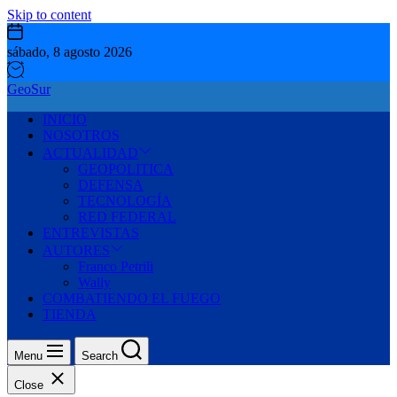
Skip to content
sábado, 8 agosto 2026
GeoSur
INICIO
NOSOTROS
ACTUALIDAD
GEOPOLITICA
DEFENSA
TECNOLOGÍA
RED FEDERAL
ENTREVISTAS
AUTORES
Franco Petrili
Wally
COMBATIENDO EL FUEGO
TIENDA
Menu
Search
Close