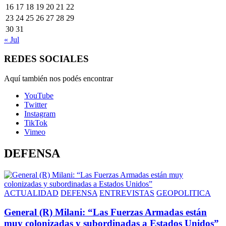
16
17
18
19
20
21
22
23
24
25
26
27
28
29
30
31
« Jul
REDES SOCIALES
Aquí también nos podés encontrar
YouTube
Twitter
Instagram
TikTok
Vimeo
DEFENSA
ACTUALIDAD
DEFENSA
ENTREVISTAS
GEOPOLITICA
General (R) Milani: “Las Fuerzas Armadas están
muy colonizadas y subordinadas a Estados Unidos”