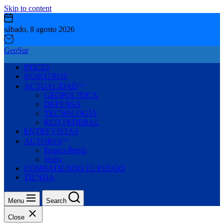
Skip to content
sábado, 8 agosto 2026
GeoSur
INICIO
NOSOTROS
ACTUALIDAD
GEOPOLITICA
DEFENSA
TECNOLOGÍA
RED FEDERAL
ENTREVISTAS
AUTORES
Franco Petrili
Wally
COMBATIENDO EL FUEGO
TIENDA
Menu
Search
Close