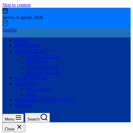
Skip to content
jueves, 6 agosto 2026
GeoSur
INICIO
NOSOTROS
ACTUALIDAD
GEOPOLITICA
DEFENSA
TECNOLOGÍA
RED FEDERAL
ENTREVISTAS
AUTORES
Franco Petrili
Wally
COMBATIENDO EL FUEGO
TIENDA
Menu
Search
Close