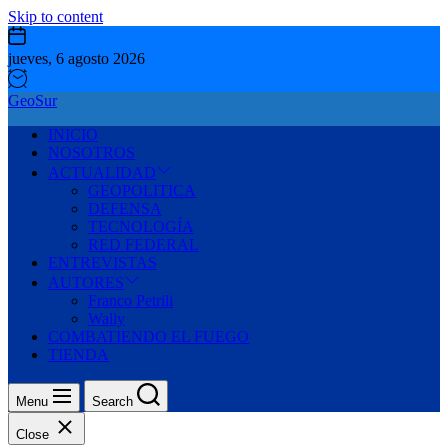
Skip to content
jueves, 6 agosto 2026
GeoSur
INICIO
NOSOTROS
ACTUALIDAD
GEOPOLITICA
DEFENSA
TECNOLOGÍA
RED FEDERAL
ENTREVISTAS
AUTORES
Franco Petrili
Wally
COMBATIENDO EL FUEGO
TIENDA
Menu
Search
Close