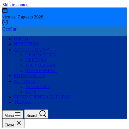
Skip to content
viernes, 7 agosto 2026
GeoSur
INICIO
NOSOTROS
ACTUALIDAD
GEOPOLITICA
DEFENSA
TECNOLOGÍA
RED FEDERAL
ENTREVISTAS
AUTORES
Franco Petrili
Wally
COMBATIENDO EL FUEGO
TIENDA
Menu
Search
Close