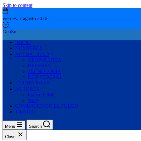
Skip to content
viernes, 7 agosto 2026
GeoSur
INICIO
NOSOTROS
ACTUALIDAD
GEOPOLITICA
DEFENSA
TECNOLOGÍA
RED FEDERAL
ENTREVISTAS
AUTORES
Franco Petrili
Wally
COMBATIENDO EL FUEGO
TIENDA
Menu
Search
Close