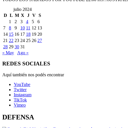
julio 2024
D
L
M
X
J
V
S
1
2
3
4
5
6
7
8
9
10
11
12
13
14
15
16
17
18
19
20
21
22
23
24
25
26
27
28
29
30
31
« May
Ago »
REDES SOCIALES
Aquí también nos podés encontrar
YouTube
Twitter
Instagram
TikTok
Vimeo
DEFENSA