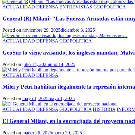
ACTUALIDAD
DEFENSA
ENTREVISTAS
GEOPOLITICA
General (R) Milani: “Las Fuerzas Armadas están muy
Posted on
noviembre 29, 2025
diciembre 3, 2025
ACTUALIDAD
DEFENSA
GEOPOLITICA
GeoSur lo viene avisando, los ingleses mandan, Mal
Posted on
julio 14, 2025
julio 14, 2025
ACTUALIDAD
DEFENSA
Milei y Petri habilitan ilegalmente la represión inter
Posted on
mayo 1, 2025
mayo 1, 2025
ACTUALIDAD
DEFENSA
GEOPOLITICA
HISTORIA
INFOR
El General Milani, en la encrucijada del proyecto nac
Posted on
marzo 26, 2025
marzo 29, 2025