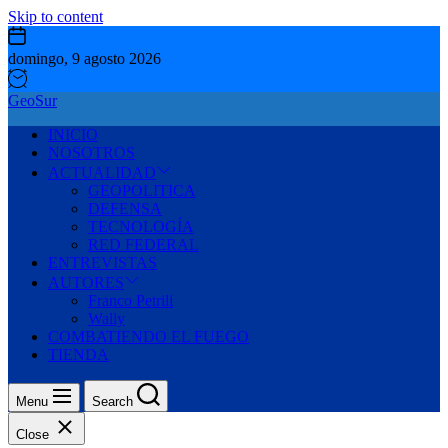
Skip to content
domingo, 9 agosto 2026
GeoSur
INICIO
NOSOTROS
ACTUALIDAD
GEOPOLITICA
DEFENSA
TECNOLOGÍA
RED FEDERAL
ENTREVISTAS
AUTORES
Franco Petrili
Wally
COMBATIENDO EL FUEGO
TIENDA
Menu
Search
Close