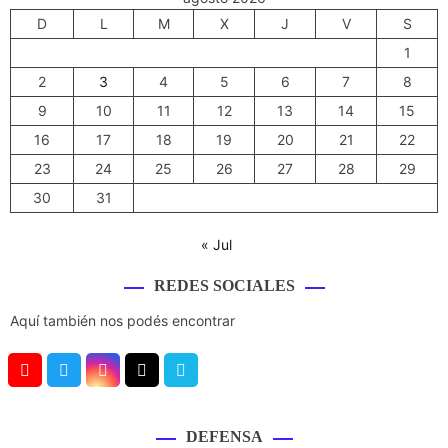
D
L
M
X
J
V
S
1
2
3
4
5
6
7
8
9
10
11
12
13
14
15
16
17
18
19
20
21
22
23
24
25
26
27
28
29
30
31
« Jul
REDES SOCIALES
Aquí también nos podés encontrar
Y
T
I
T
V
o
w
n
i
i
u
i
s
k
m
DEFENSA