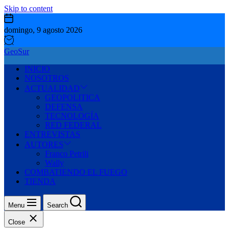
Skip to content
domingo, 9 agosto 2026
GeoSur
INICIO
NOSOTROS
ACTUALIDAD
GEOPOLITICA
DEFENSA
TECNOLOGÍA
RED FEDERAL
ENTREVISTAS
AUTORES
Franco Petrili
Wally
COMBATIENDO EL FUEGO
TIENDA
Menu
Search
Close