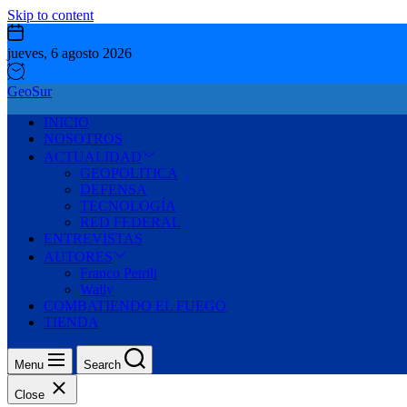
Skip to content
jueves, 6 agosto 2026
GeoSur
INICIO
NOSOTROS
ACTUALIDAD
GEOPOLITICA
DEFENSA
TECNOLOGÍA
RED FEDERAL
ENTREVISTAS
AUTORES
Franco Petrili
Wally
COMBATIENDO EL FUEGO
TIENDA
Menu
Search
Close