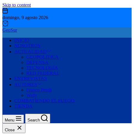
Skip to content
domingo, 9 agosto 2026
GeoSur
INICIO
NOSOTROS
ACTUALIDAD
GEOPOLITICA
DEFENSA
TECNOLOGÍA
RED FEDERAL
ENTREVISTAS
AUTORES
Franco Petrili
Wally
COMBATIENDO EL FUEGO
TIENDA
Menu
Search
Close