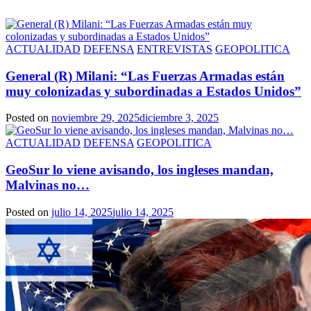
ACTUALIDAD
DEFENSA
ENTREVISTAS
GEOPOLITICA
General (R) Milani: “Las Fuerzas Armadas están
muy colonizadas y subordinadas a Estados Unidos”
Posted on
noviembre 29, 2025
diciembre 3, 2025
ACTUALIDAD
DEFENSA
GEOPOLITICA
GeoSur lo viene avisando, los ingleses mandan,
Malvinas no…
Posted on
julio 14, 2025
julio 14, 2025