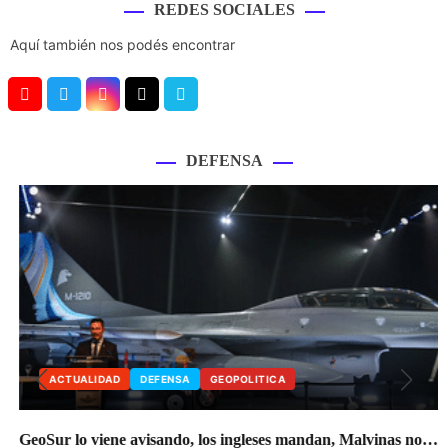
REDES SOCIALES
Aquí también nos podés encontrar
Y
T
I
T
V
o
w
n
i
i
u
i
s
k
m
DEFENSA
T
t
t
T
e
u
t
a
o
o
b
e
g
k
e
r
r
a
m
ACTUALIDAD
DEFENSA
GEOPOLITICA
GeoSur lo viene avisando, los ingleses mandan, Malvinas no…