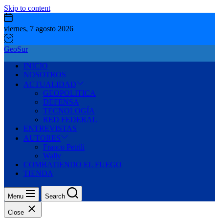
Skip to content
viernes, 7 agosto 2026
GeoSur
INICIO
NOSOTROS
ACTUALIDAD
GEOPOLITICA
DEFENSA
TECNOLOGÍA
RED FEDERAL
ENTREVISTAS
AUTORES
Franco Petrili
Wally
COMBATIENDO EL FUEGO
TIENDA
Menu
Search
Close