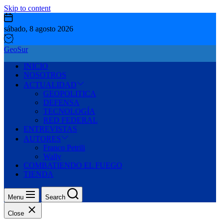
Skip to content
sábado, 8 agosto 2026
GeoSur
INICIO
NOSOTROS
ACTUALIDAD
GEOPOLITICA
DEFENSA
TECNOLOGÍA
RED FEDERAL
ENTREVISTAS
AUTORES
Franco Petrili
Wally
COMBATIENDO EL FUEGO
TIENDA
Menu
Search
Close