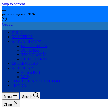
Skip to content
jueves, 6 agosto 2026
GeoSur
INICIO
NOSOTROS
ACTUALIDAD
GEOPOLITICA
DEFENSA
TECNOLOGÍA
RED FEDERAL
ENTREVISTAS
AUTORES
Franco Petrili
Wally
COMBATIENDO EL FUEGO
TIENDA
Menu
Search
Close