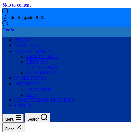
Skip to content
sábado, 8 agosto 2026
GeoSur
INICIO
NOSOTROS
ACTUALIDAD
GEOPOLITICA
DEFENSA
TECNOLOGÍA
RED FEDERAL
ENTREVISTAS
AUTORES
Franco Petrili
Wally
COMBATIENDO EL FUEGO
TIENDA
Menu
Search
Close