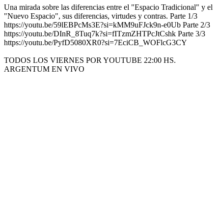
Una mirada sobre las diferencias entre el "Espacio Tradicional" y el
"Nuevo Espacio", sus diferencias, virtudes y contras. Parte 1/3
https://youtu.be/59lEBPcMs3E?si=kMM9uFJck9n-e0Ub Parte 2/3
https://youtu.be/DInR_8Tuq7k?si=fITzmZHTPcJtCshk Parte 3/3
https://youtu.be/PyfD5080XR0?si=7EciCB_WOFlcG3CY
TODOS LOS VIERNES POR YOUTUBE 22:00 HS.
ARGENTUM EN VIVO