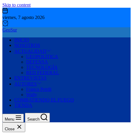
Skip to content
viernes, 7 agosto 2026
GeoSur
INICIO
NOSOTROS
ACTUALIDAD
GEOPOLITICA
DEFENSA
TECNOLOGÍA
RED FEDERAL
ENTREVISTAS
AUTORES
Franco Petrili
Wally
COMBATIENDO EL FUEGO
TIENDA
Menu
Search
Close