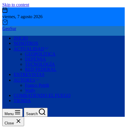
Skip to content
viernes, 7 agosto 2026
GeoSur
INICIO
NOSOTROS
ACTUALIDAD
GEOPOLITICA
DEFENSA
TECNOLOGÍA
RED FEDERAL
ENTREVISTAS
AUTORES
Franco Petrili
Wally
COMBATIENDO EL FUEGO
TIENDA
Menu
Search
Close