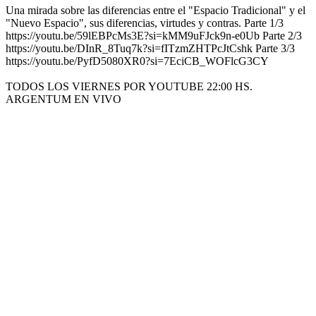
Una mirada sobre las diferencias entre el "Espacio Tradicional" y el
"Nuevo Espacio", sus diferencias, virtudes y contras. Parte 1/3
https://youtu.be/59lEBPcMs3E?si=kMM9uFJck9n-e0Ub Parte 2/3
https://youtu.be/DInR_8Tuq7k?si=fITzmZHTPcJtCshk Parte 3/3
https://youtu.be/PyfD5080XR0?si=7EciCB_WOFlcG3CY
TODOS LOS VIERNES POR YOUTUBE 22:00 HS.
ARGENTUM EN VIVO