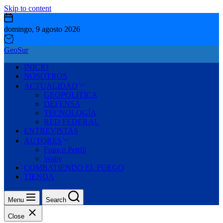
Skip to content
domingo, 9 agosto 2026
GeoSur
INICIO
NOSOTROS
ACTUALIDAD
GEOPOLITICA
DEFENSA
TECNOLOGÍA
RED FEDERAL
ENTREVISTAS
AUTORES
Franco Petrili
Wally
COMBATIENDO EL FUEGO
TIENDA
Menu
Search
Close