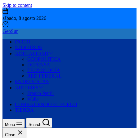
Skip to content
sábado, 8 agosto 2026
GeoSur
INICIO
NOSOTROS
ACTUALIDAD
GEOPOLITICA
DEFENSA
TECNOLOGÍA
RED FEDERAL
ENTREVISTAS
AUTORES
Franco Petrili
Wally
COMBATIENDO EL FUEGO
TIENDA
Menu
Search
Close