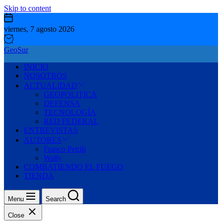
Skip to content
viernes, 7 agosto 2026
GeoSur
INICIO
NOSOTROS
ACTUALIDAD
GEOPOLITICA
DEFENSA
TECNOLOGÍA
RED FEDERAL
ENTREVISTAS
AUTORES
Franco Petrili
Wally
COMBATIENDO EL FUEGO
TIENDA
Menu
Search
Close