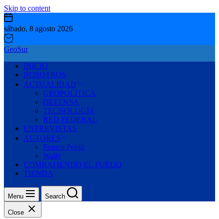
Skip to content
sábado, 8 agosto 2026
GeoSur
INICIO
NOSOTROS
ACTUALIDAD
GEOPOLITICA
DEFENSA
TECNOLOGÍA
RED FEDERAL
ENTREVISTAS
AUTORES
Franco Petrili
Wally
COMBATIENDO EL FUEGO
TIENDA
Menu
Search
Close