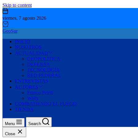
Skip to content
viernes, 7 agosto 2026
GeoSur
INICIO
NOSOTROS
ACTUALIDAD
GEOPOLITICA
DEFENSA
TECNOLOGÍA
RED FEDERAL
ENTREVISTAS
AUTORES
Franco Petrili
Wally
COMBATIENDO EL FUEGO
TIENDA
Menu
Search
Close