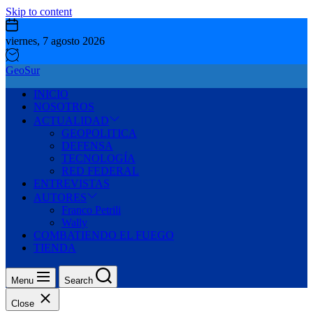
Skip to content
viernes, 7 agosto 2026
GeoSur
INICIO
NOSOTROS
ACTUALIDAD
GEOPOLITICA
DEFENSA
TECNOLOGÍA
RED FEDERAL
ENTREVISTAS
AUTORES
Franco Petrili
Wally
COMBATIENDO EL FUEGO
TIENDA
Menu
Search
Close