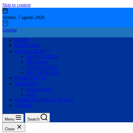
Skip to content
viernes, 7 agosto 2026
GeoSur
INICIO
NOSOTROS
ACTUALIDAD
GEOPOLITICA
DEFENSA
TECNOLOGÍA
RED FEDERAL
ENTREVISTAS
AUTORES
Franco Petrili
Wally
COMBATIENDO EL FUEGO
TIENDA
Menu
Search
Close