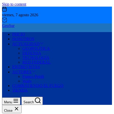
Skip to content
viernes, 7 agosto 2026
GeoSur
INICIO
NOSOTROS
ACTUALIDAD
GEOPOLITICA
DEFENSA
TECNOLOGÍA
RED FEDERAL
ENTREVISTAS
AUTORES
Franco Petrili
Wally
COMBATIENDO EL FUEGO
TIENDA
Menu
Search
Close