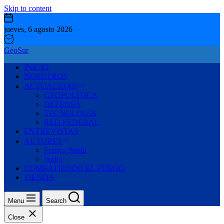
Skip to content
jueves, 6 agosto 2026
GeoSur
INICIO
NOSOTROS
ACTUALIDAD
GEOPOLITICA
DEFENSA
TECNOLOGÍA
RED FEDERAL
ENTREVISTAS
AUTORES
Franco Petrili
Wally
COMBATIENDO EL FUEGO
TIENDA
Menu
Search
Close