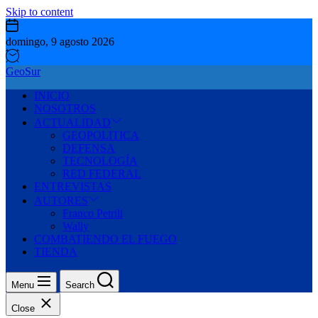
Skip to content
domingo, 9 agosto 2026
GeoSur
INICIO
NOSOTROS
ACTUALIDAD
GEOPOLITICA
DEFENSA
TECNOLOGÍA
RED FEDERAL
ENTREVISTAS
AUTORES
Franco Petrili
Wally
COMBATIENDO EL FUEGO
TIENDA
Menu
Search
Close