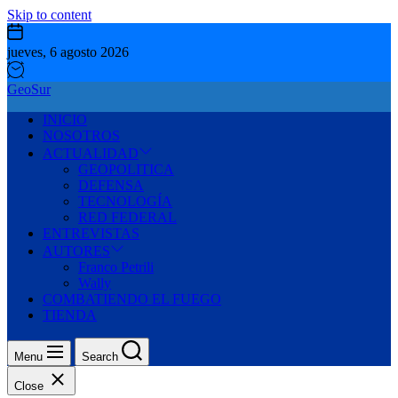
Skip to content
jueves, 6 agosto 2026
GeoSur
INICIO
NOSOTROS
ACTUALIDAD
GEOPOLITICA
DEFENSA
TECNOLOGÍA
RED FEDERAL
ENTREVISTAS
AUTORES
Franco Petrili
Wally
COMBATIENDO EL FUEGO
TIENDA
Menu
Search
Close