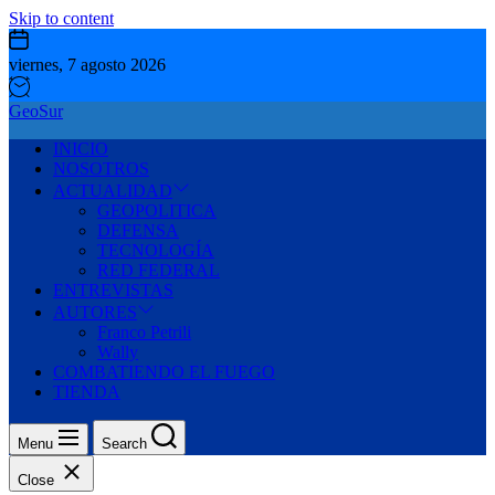
Skip to content
viernes, 7 agosto 2026
GeoSur
INICIO
NOSOTROS
ACTUALIDAD
GEOPOLITICA
DEFENSA
TECNOLOGÍA
RED FEDERAL
ENTREVISTAS
AUTORES
Franco Petrili
Wally
COMBATIENDO EL FUEGO
TIENDA
Menu
Search
Close