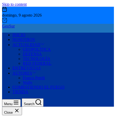
Skip to content
domingo, 9 agosto 2026
GeoSur
INICIO
NOSOTROS
ACTUALIDAD
GEOPOLITICA
DEFENSA
TECNOLOGÍA
RED FEDERAL
ENTREVISTAS
AUTORES
Franco Petrili
Wally
COMBATIENDO EL FUEGO
TIENDA
Menu
Search
Close