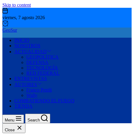
Skip to content
viernes, 7 agosto 2026
GeoSur
INICIO
NOSOTROS
ACTUALIDAD
GEOPOLITICA
DEFENSA
TECNOLOGÍA
RED FEDERAL
ENTREVISTAS
AUTORES
Franco Petrili
Wally
COMBATIENDO EL FUEGO
TIENDA
Menu
Search
Close