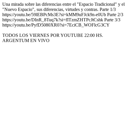
Una mirada sobre las diferencias entre el "Espacio Tradicional" y el
"Nuevo Espacio", sus diferencias, virtudes y contras. Parte 1/3
https://youtu.be/59lEBPcMs3E?si=kMM9uFJck9n-e0Ub Parte 2/3
https://youtu.be/DInR_8Tuq7k?si=fITzmZHTPcJtCshk Parte 3/3
https://youtu.be/PyfD5080XR0?si=7EciCB_WOFlcG3CY
TODOS LOS VIERNES POR YOUTUBE 22:00 HS.
ARGENTUM EN VIVO