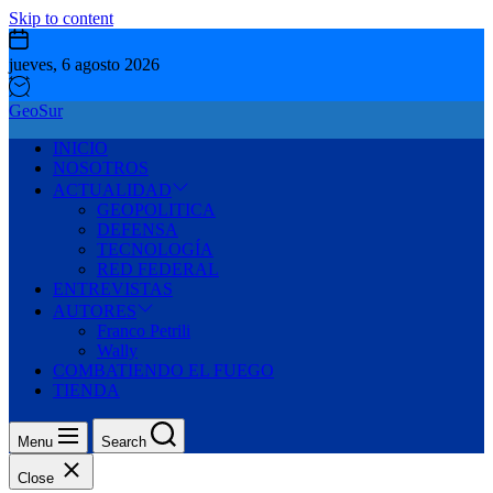
Skip to content
jueves, 6 agosto 2026
GeoSur
INICIO
NOSOTROS
ACTUALIDAD
GEOPOLITICA
DEFENSA
TECNOLOGÍA
RED FEDERAL
ENTREVISTAS
AUTORES
Franco Petrili
Wally
COMBATIENDO EL FUEGO
TIENDA
Menu
Search
Close