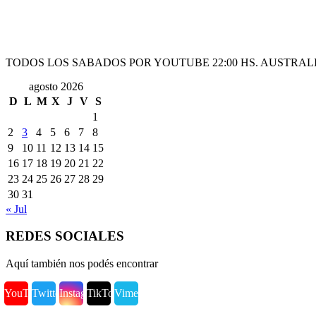
TODOS LOS SABADOS POR YOUTUBE 22:00 HS. AUSTRALI
agosto 2026
D
L
M
X
J
V
S
1
2
3
4
5
6
7
8
9
10
11
12
13
14
15
16
17
18
19
20
21
22
23
24
25
26
27
28
29
30
31
« Jul
REDES SOCIALES
Aquí también nos podés encontrar
YouTube
Twitter
Instagram
TikTok
Vimeo