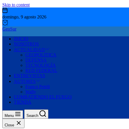
Skip to content
domingo, 9 agosto 2026
GeoSur
INICIO
NOSOTROS
ACTUALIDAD
GEOPOLITICA
DEFENSA
TECNOLOGÍA
RED FEDERAL
ENTREVISTAS
AUTORES
Franco Petrili
Wally
COMBATIENDO EL FUEGO
TIENDA
Menu
Search
Close