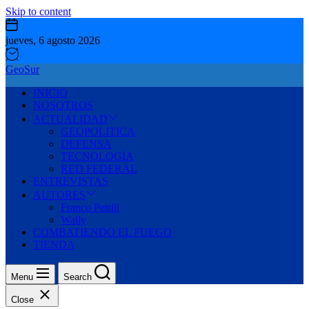
Skip to content
jueves, 6 agosto 2026
GeoSur
INICIO
NOSOTROS
ACTUALIDAD
GEOPOLITICA
DEFENSA
TECNOLOGÍA
RED FEDERAL
ENTREVISTAS
AUTORES
Franco Petrili
Wally
COMBATIENDO EL FUEGO
TIENDA
Menu
Search
Close