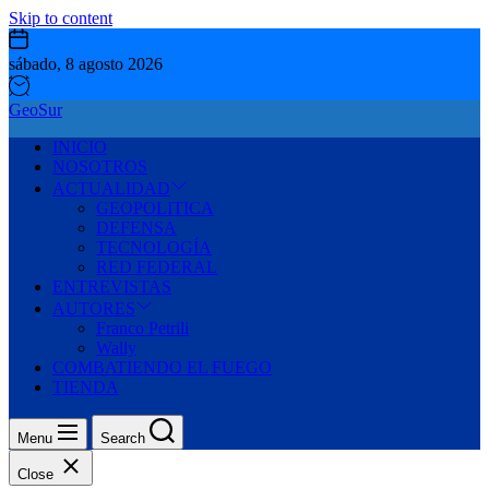
Skip to content
sábado, 8 agosto 2026
GeoSur
INICIO
NOSOTROS
ACTUALIDAD
GEOPOLITICA
DEFENSA
TECNOLOGÍA
RED FEDERAL
ENTREVISTAS
AUTORES
Franco Petrili
Wally
COMBATIENDO EL FUEGO
TIENDA
Menu
Search
Close