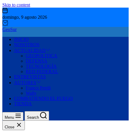
Skip to content
domingo, 9 agosto 2026
GeoSur
INICIO
NOSOTROS
ACTUALIDAD
GEOPOLITICA
DEFENSA
TECNOLOGÍA
RED FEDERAL
ENTREVISTAS
AUTORES
Franco Petrili
Wally
COMBATIENDO EL FUEGO
TIENDA
Menu
Search
Close