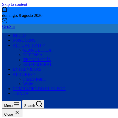
Skip to content
domingo, 9 agosto 2026
GeoSur
INICIO
NOSOTROS
ACTUALIDAD
GEOPOLITICA
DEFENSA
TECNOLOGÍA
RED FEDERAL
ENTREVISTAS
AUTORES
Franco Petrili
Wally
COMBATIENDO EL FUEGO
TIENDA
Menu
Search
Close