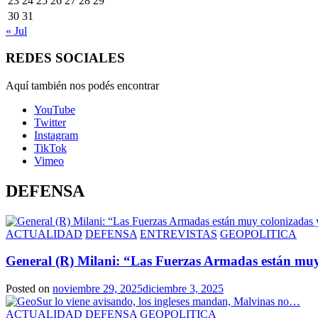
23
24
25
26
27
28
29
30
31
« Jul
REDES SOCIALES
Aquí también nos podés encontrar
YouTube
Twitter
Instagram
TikTok
Vimeo
DEFENSA
ACTUALIDAD
DEFENSA
ENTREVISTAS
GEOPOLITICA
General (R) Milani: “Las Fuerzas Armadas están muy
Posted on
noviembre 29, 2025
diciembre 3, 2025
ACTUALIDAD
DEFENSA
GEOPOLITICA