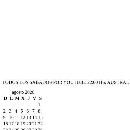
TODOS LOS SABADOS POR YOUTUBE 22:00 HS. AUSTRALI
agosto 2026
D
L
M
X
J
V
S
1
2
3
4
5
6
7
8
9
10
11
12
13
14
15
16
17
18
19
20
21
22