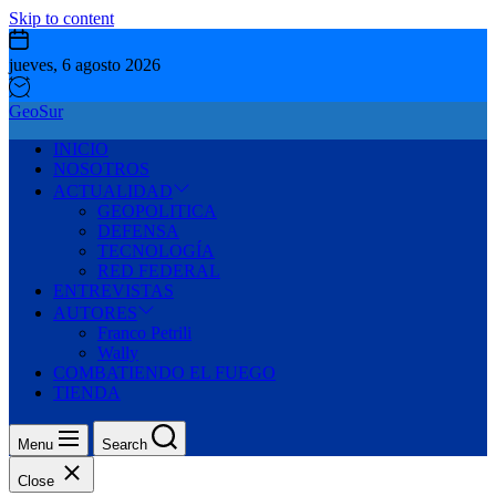
Skip to content
jueves, 6 agosto 2026
GeoSur
INICIO
NOSOTROS
ACTUALIDAD
GEOPOLITICA
DEFENSA
TECNOLOGÍA
RED FEDERAL
ENTREVISTAS
AUTORES
Franco Petrili
Wally
COMBATIENDO EL FUEGO
TIENDA
Menu
Search
Close