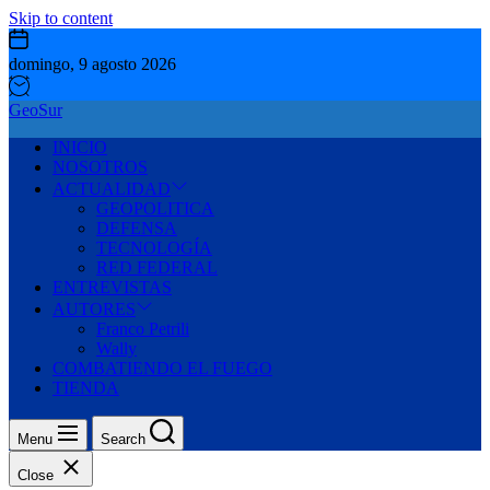
Skip to content
domingo, 9 agosto 2026
GeoSur
INICIO
NOSOTROS
ACTUALIDAD
GEOPOLITICA
DEFENSA
TECNOLOGÍA
RED FEDERAL
ENTREVISTAS
AUTORES
Franco Petrili
Wally
COMBATIENDO EL FUEGO
TIENDA
Menu
Search
Close