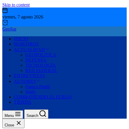
Skip to content
viernes, 7 agosto 2026
GeoSur
INICIO
NOSOTROS
ACTUALIDAD
GEOPOLITICA
DEFENSA
TECNOLOGÍA
RED FEDERAL
ENTREVISTAS
AUTORES
Franco Petrili
Wally
COMBATIENDO EL FUEGO
TIENDA
Menu
Search
Close