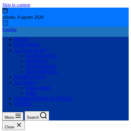
Skip to content
sábado, 8 agosto 2026
GeoSur
INICIO
NOSOTROS
ACTUALIDAD
GEOPOLITICA
DEFENSA
TECNOLOGÍA
RED FEDERAL
ENTREVISTAS
AUTORES
Franco Petrili
Wally
COMBATIENDO EL FUEGO
TIENDA
Menu
Search
Close