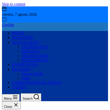
Skip to content
viernes, 7 agosto 2026
GeoSur
INICIO
NOSOTROS
ACTUALIDAD
GEOPOLITICA
DEFENSA
TECNOLOGÍA
RED FEDERAL
ENTREVISTAS
AUTORES
Franco Petrili
Wally
COMBATIENDO EL FUEGO
TIENDA
Menu
Search
Close