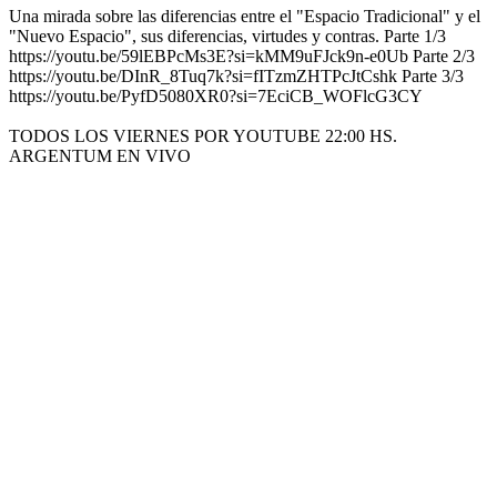
Una mirada sobre las diferencias entre el "Espacio Tradicional" y el
"Nuevo Espacio", sus diferencias, virtudes y contras. Parte 1/3
https://youtu.be/59lEBPcMs3E?si=kMM9uFJck9n-e0Ub Parte 2/3
https://youtu.be/DInR_8Tuq7k?si=fITzmZHTPcJtCshk Parte 3/3
https://youtu.be/PyfD5080XR0?si=7EciCB_WOFlcG3CY
TODOS LOS VIERNES POR YOUTUBE 22:00 HS.
ARGENTUM EN VIVO