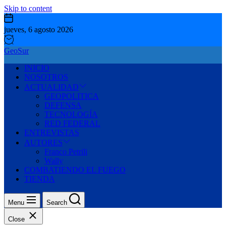
Skip to content
jueves, 6 agosto 2026
GeoSur
INICIO
NOSOTROS
ACTUALIDAD
GEOPOLITICA
DEFENSA
TECNOLOGÍA
RED FEDERAL
ENTREVISTAS
AUTORES
Franco Petrili
Wally
COMBATIENDO EL FUEGO
TIENDA
Menu
Search
Close