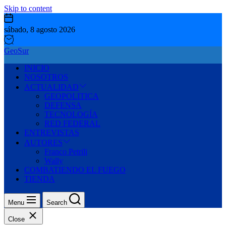
Skip to content
sábado, 8 agosto 2026
GeoSur
INICIO
NOSOTROS
ACTUALIDAD
GEOPOLITICA
DEFENSA
TECNOLOGÍA
RED FEDERAL
ENTREVISTAS
AUTORES
Franco Petrili
Wally
COMBATIENDO EL FUEGO
TIENDA
Menu
Search
Close