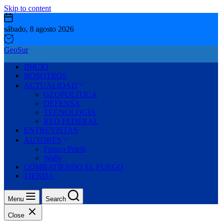
Skip to content
sábado, 8 agosto 2026
GeoSur
INICIO
NOSOTROS
ACTUALIDAD
GEOPOLITICA
DEFENSA
TECNOLOGÍA
RED FEDERAL
ENTREVISTAS
AUTORES
Franco Petrili
Wally
COMBATIENDO EL FUEGO
TIENDA
Menu
Search
Close